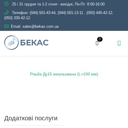
25 і 31 грудня та 1-2 січня - вихідні, Пн-Пт: 8:00-16:00
Телефон:
(044) 501-43-44, (044) 501-13-11
,
(050) 445-42-12,
(050) 330-42-12
Email:
sales@bekas.com.ua
0
Головна
Каталог
Емаль
Різьба емальована
Різьба Ду15 емальована (L=100 мм)
Додаткові послуги