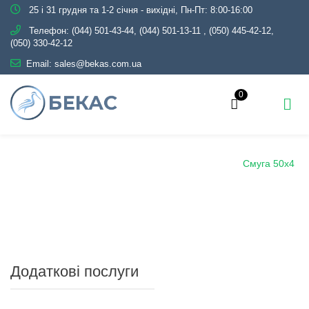
25 і 31 грудня та 1-2 січня - вихідні, Пн-Пт: 8:00-16:00
Телефон:
(044) 501-43-44, (044) 501-13-11
,
(050) 445-42-12,
(050) 330-42-12
Email:
sales@bekas.com.ua
0
Головна
Каталог
Металопрокат
Смуга
Смуга 50х4
Додаткові послуги