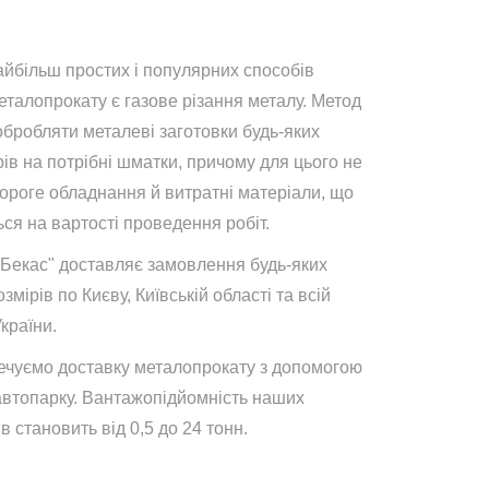
айбільш простих і популярних способів
талопрокату є газове різання металу. Метод
обробляти металеві заготовки будь-яких
ів на потрібні шматки, причому для цього не
дороге обладнання й витратні матеріали, що
ся на вартості проведення робіт.
"Бекас" доставляє замовлення будь-яких
озмірів по Києву, Київській області та всій
України.
ечуємо доставку металопрокату з допомогою
автопарку. Вантажопідйомність наших
в становить від 0,5 до 24 тонн.