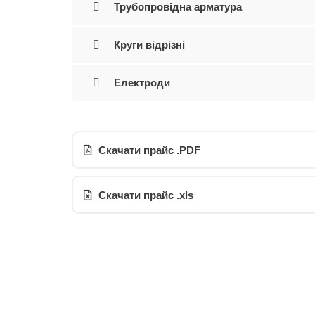
Трубопровідна арматура
Круги відрізні
Електроди
Скачати прайс .PDF
Скачати прайс .xls