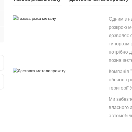
Одним з н
розкрою ме
дозволяє 
типорозмір
потрібно 
позначаєть
Компанія 
обсягів і р
території 
Ми забезп
власного 
автомобілі