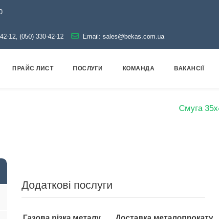
0
-42-12, (050) 330-42-12
Email:
sales@bekas.com.ua
ПРАЙС ЛИСТ
ПОСЛУГИ
КОМАНДА
ВАКАНСІЇ
Головна
Каталог
Металопрокат
Смуга
Смуга 35х
Додаткові послуги
Газова різка металу
Доставка металопрокату