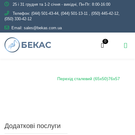
25 і 31 грудня та 1-2 січня - вихідні, Пн-Пт: 8:00-16:00
Телефон:
(044) 501-43-44, (044) 501-13-11
,
(050) 445-42-12,
(050) 330-42-12
Email:
sales@bekas.com.ua
0
Головна
Каталог
Трубопровідна арматура
Чорна
Перехід сталевий
Перехід сталевий (65х50)76х57
Додаткові послуги