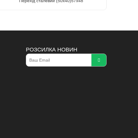
Перехід сталевий (50х40)57х48
РОЗСИЛКА НОВИН