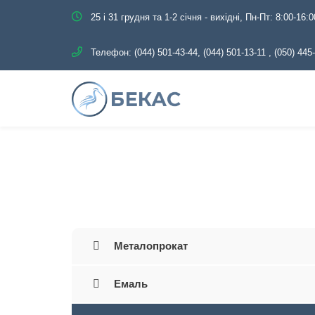
25 і 31 грудня та 1-2 січня - вихідні, Пн-Пт: 8:00-16:0
Телефон:
(044) 501-43-44, (044) 501-13-11
,
(050) 445
Головна
Каталог
Труб
Металопрокат
Емаль