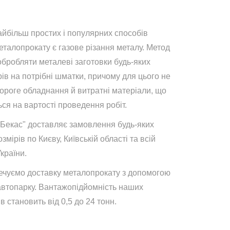
айбільш простих і популярних способів
талопрокату є газове різання металу. Метод
обробляти металеві заготовки будь-яких
ів на потрібні шматки, причому для цього не
дороге обладнання й витратні матеріали, що
ся на вартості проведення робіт.
"Бекас" доставляє замовлення будь-яких
озмірів по Києву, Київській області та всій
України.
ечуємо доставку металопрокату з допомогою
автопарку. Вантажопідйомність наших
в становить від 0,5 до 24 тонн.