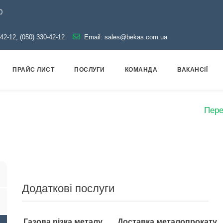
0
-42-12, (050) 330-42-12
Email:
sales@bekas.com.ua
ПРАЙС ЛИСТ
ПОСЛУГИ
КОМАНДА
ВАКАНСІЇ
опровідна арматура
Чорна
Перехід сталевий
Пере
Додаткові послуги
Газова різка металу
Доставка металопрокату