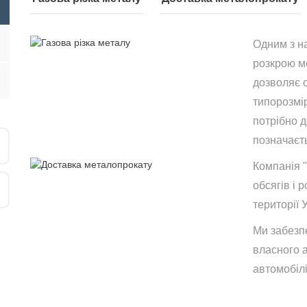
Одним з н
розкрою ме
дозволяє 
типорозмір
потрібно 
позначаєть
Компанія 
обсягів і р
території 
Ми забезп
власного 
автомобілі