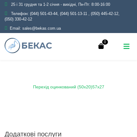
25 і 31 грудня та 1-2 січня - вихідні, Пн-Пт: 8:00-16:00
Телефон:
(044) 501-43-44, (044) 501-13-11
,
(050) 445-42-12,
(050) 330-42-12
Email:
sales@bekas.com.ua
0
Головна
Каталог
Трубопровідна арматура
Оцинкована
Перехід оцинкований
Перехід оцинкований (50х20)57х27
Додаткові послуги