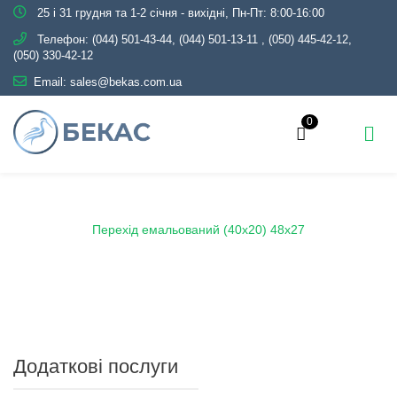
25 і 31 грудня та 1-2 січня - вихідні, Пн-Пт: 8:00-16:00
Телефон:
(044) 501-43-44, (044) 501-13-11
,
(050) 445-42-12,
(050) 330-42-12
Email:
sales@bekas.com.ua
0
Головна
Каталог
Емаль
Переходи емальовані
Перехід емальований (40х20) 48х27
Додаткові послуги