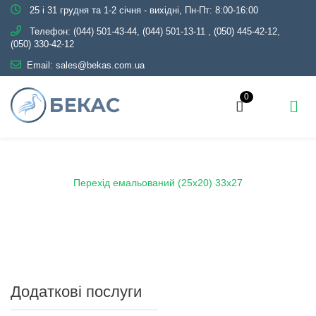
25 і 31 грудня та 1-2 січня - вихідні, Пн-Пт: 8:00-16:00
Телефон:
(044) 501-43-44, (044) 501-13-11
,
(050) 445-42-12,
(050) 330-42-12
Email:
sales@bekas.com.ua
0
Головна
Каталог
Емаль
Переходи емальовані
Перехід емальований (25х20) 33х27
Додаткові послуги