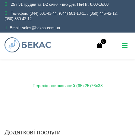
25 і 31 грудня та 1-2 січня - вихідні, Пн-Пт: 8:00-16:00
Телефон:
(044) 501-43-44, (044) 501-13-11
,
(050) 445-42-12,
(050) 330-42-12
Email:
sales@bekas.com.ua
0
Головна
Каталог
Трубопровідна арматура
Оцинкована
Перехід оцинкований
Перехід оцинкований (65х25)76х33
Додаткові послуги