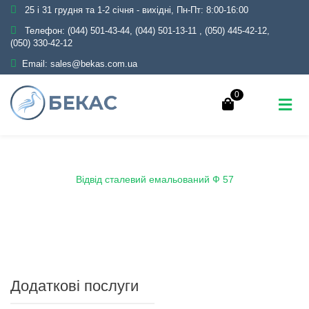
25 і 31 грудня та 1-2 січня - вихідні, Пн-Пт: 8:00-16:00
Телефон:
(044) 501-43-44, (044) 501-13-11
,
(050) 445-42-12,
(050) 330-42-12
Email:
sales@bekas.com.ua
0
Головна
Каталог
Емаль
Відводи емальовані
Відвід сталевий емальований Ф 57
Додаткові послуги