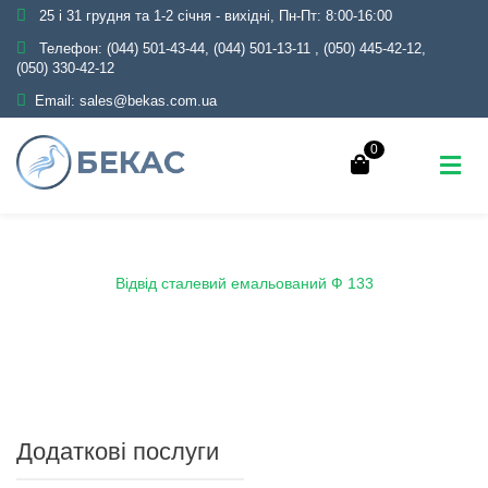
25 і 31 грудня та 1-2 січня - вихідні, Пн-Пт: 8:00-16:00
Телефон:
(044) 501-43-44, (044) 501-13-11
,
(050) 445-42-12,
(050) 330-42-12
Email:
sales@bekas.com.ua
0
Головна
Каталог
Емаль
Відводи емальовані
Відвід сталевий емальований Ф 133
Додаткові послуги