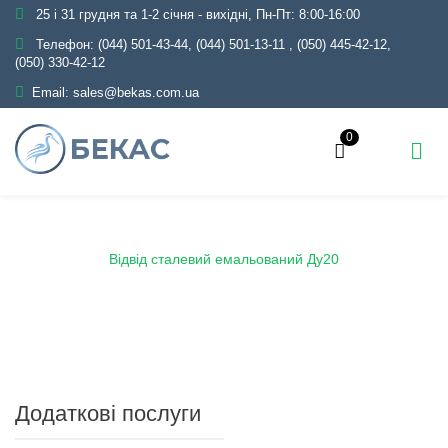
25 і 31 грудня та 1-2 січня - вихідні, Пн-Пт: 8:00-16:00
Телефон:
(044) 501-43-44, (044) 501-13-11
,
(050) 445-42-12,
(050) 330-42-12
Email:
sales@bekas.com.ua
0
Головна
Каталог
Емаль
Відводи емальовані
Відвід сталевий емальований Ду20
Додаткові послуги