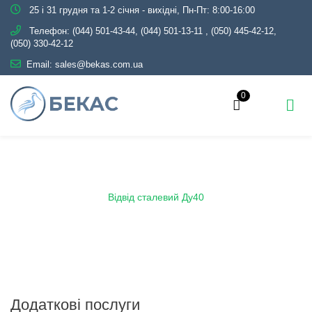
25 і 31 грудня та 1-2 січня - вихідні, Пн-Пт: 8:00-16:00
Телефон:
(044) 501-43-44, (044) 501-13-11
,
(050) 445-42-12,
(050) 330-42-12
Email:
sales@bekas.com.ua
0
Головна
Каталог
Трубопровідна арматура
Чорна
Відведення нержавіюче безшовне крутовигнуте
Відвід сталевий Ду40
Додаткові послуги