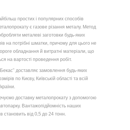
айбільш простих і популярних способів
талопрокату є газове різання металу. Метод
обробляти металеві заготовки будь-яких
ів на потрібні шматки, причому для цього не
дороге обладнання й витратні матеріали, що
ся на вартості проведення робіт.
"Бекас" доставляє замовлення будь-яких
озмірів по Києву, Київській області та всій
України.
ечуємо доставку металопрокату з допомогою
автопарку. Вантажопідйомність наших
в становить від 0,5 до 24 тонн.