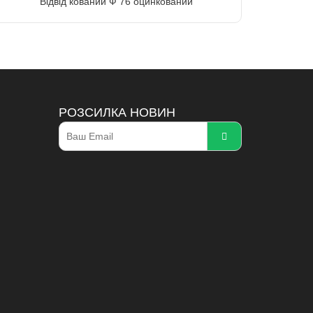
Відвід кований Ф 76 оцинкований
РОЗСИЛКА НОВИН