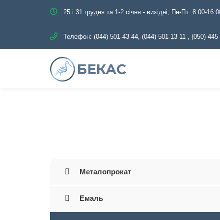
25 і 31 грудня та 1-2 січня - вихідні, Пн-Пт: 8:00-16:0
Телефон:
(044) 501-43-44, (044) 501-13-11
,
(050) 445
Головна
Каталог
Трубопро
Металопрокат
Емаль