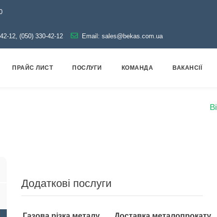
0
-42-12, (050) 330-42-12
Email:
sales@bekas.com.ua
ПРАЙС ЛИСТ
ПОСЛУГИ
КОМАНДА
ВАКАНСІЇ
відна арматура
Оцинкована
Відвід оцинкований
В
Додаткові послуги
Газова різка металу
Доставка металопрокату