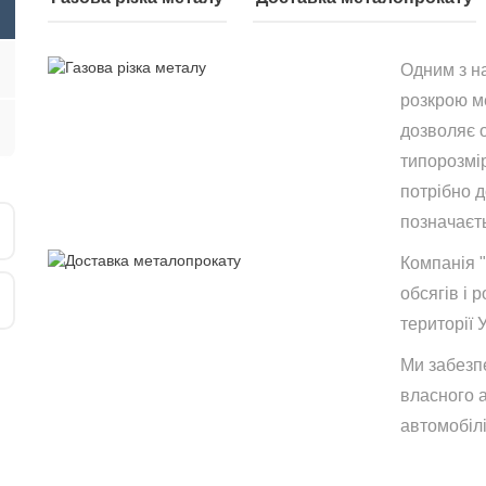
Одним з н
розкрою ме
дозволяє 
типорозмір
потрібно 
позначаєть
Компанія 
обсягів і р
території 
Ми забезп
власного 
автомобілі