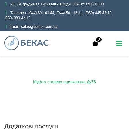
25 і 31 грудня та 1-2 січня - вихідні, Пн-Пт: 8:00-16:00
Телефон:
(044) 501-43-44, (044) 501-13-11
,
(050) 445-42-12,
(050) 330-42-12
Email:
sales@bekas.com.ua
0
Головна
Каталог
Трубопровідна арматура
Оцинкована
Муфта оцинкована
Муфта сталева оцинкована Ду76
Додаткові послуги