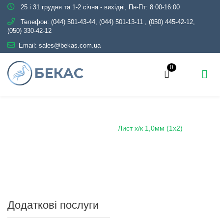
25 і 31 грудня та 1-2 січня - вихідні, Пн-Пт: 8:00-16:00
Телефон:
(044) 501-43-44, (044) 501-13-11
,
(050) 445-42-12,
(050) 330-42-12
Email:
sales@bekas.com.ua
0
Головна
Каталог
Металопрокат
Лист
Лист холоднокатаний
Лист х/к 1,0мм (1х2)
Додаткові послуги