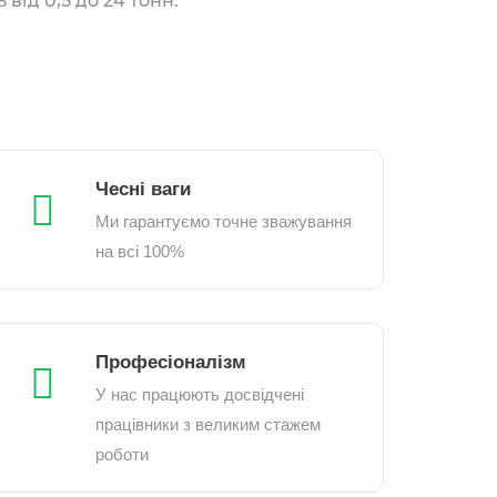
 від 0,5 до 24 тонн.
Чесні ваги
Ми гарантуємо точне зважування
на всі 100%
Професіоналізм
У нас працюють досвідчені
працівники з великим стажем
роботи