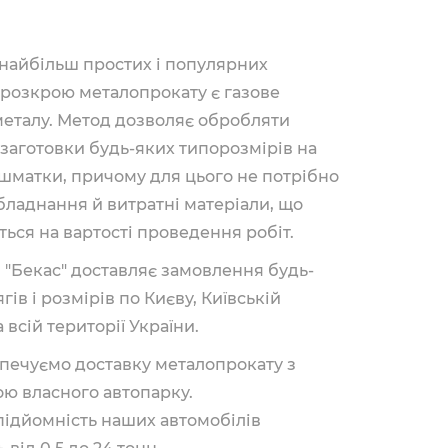
найбільш простих і популярних
 розкрою металопрокату є газове
металу. Метод дозволяє обробляти
 заготовки будь-яких типорозмірів на
 шматки, причому для цього не потрібно
бладнання й витратні матеріали, що
ться на вартості проведення робіт.
 "Бекас" доставляє замовлення будь-
гів і розмірів по Києву, Київській
а всій території України.
печуємо доставку металопрокату з
ю власного автопарку.
ідйомність наших автомобілів