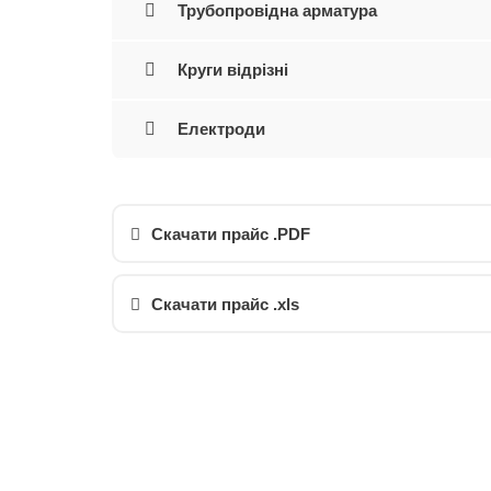
Трубопровідна арматура
Круги відрізні
Електроди
Скачати прайс .PDF
Скачати прайс .xls