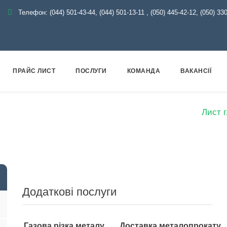
Телефон:
(044) 501-43-44, (044) 501-13-11
,
(050) 445-42-12, (050) 33
ПРАЙС ЛИСТ
ПОСЛУГИ
КОМАНДА
ВАКАНСІЇ
г
Металопрокат
Лист
Лист гарячекатаний
Лист г
Додаткові послуги
Газова різка металу
Доставка металопрокату