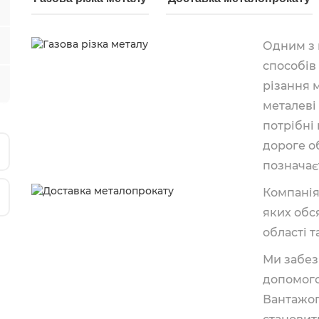
Одним з 
способів
різання 
металеві
потрібні
дороге о
позначає
Компанія
яких обся
області т
Ми забез
допомого
Вантажоп