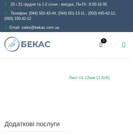
25 і 31 грудня та 1-2 січня - вихідні, Пн-Пт: 8:00-16:00
Телефон:
(044) 501-43-44, (044) 501-13-11
,
(050) 445-42-12,
(050) 330-42-12
Email:
sales@bekas.com.ua
0
Головна
Каталог
Металопрокат
Лист
Лист гарячекатаний
Лист г/к 12мм (1.5х6)
Додаткові послуги