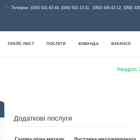
Телефон:
(044) 501-43-44, (044) 501-13-11
,
(050) 445-42-12, (050) 33
ПРАЙС ЛИСТ
ПОСЛУГИ
КОМАНДА
ВАКАНСІЇ
оловна
Каталог
Металопрокат
Квадрат
Квадрат 
Додаткові послуги
Газова різка металу
Доставка металопрокату