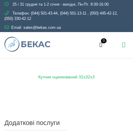
25 і 31 грудня та 1-2 січня - вихідні, Пн-Пт: 8:00-16:00
Телефон:
(044) 501-43-44, (044) 501-13-11
,
(050) 445-42-12,
(050) 330-42-12
Email:
sales@bekas.com.ua
0
Головна
Каталог
Металопрокат
Кутник
Кутник оцинкований 32х32x3
Додаткові послуги