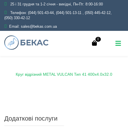
25 і 31 грудня та 1-2 січня - вихідні, Пн-Пт: 8:00-16:00
Телефон:
(044) 501-43-44, (044) 501-13-11
,
(050) 445-42-12,
(050) 330-42-12
Email:
sales@bekas.com.ua
0
Головна
Каталог
Круги відрізні
Круг відрізний METAL VULCAN Тип 41 400x4.0x32.0
Додаткові послуги