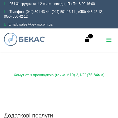
25 і 31 грудня та 1-2 січня - вихідні, Пн-Пт: 8:00-16:00
Телефон:
(044) 501-43-44, (044) 501-13-11
,
(050) 445-42-12,
(050) 330-42-12
Email:
sales@bekas.com.ua
0
Головна
Каталог
Трубопровідна арматура
Чорна
Хомут металевий
Хомут ст. з прокладкою (гайка М10) 2,1/2" (75-84мм)
Додаткові послуги