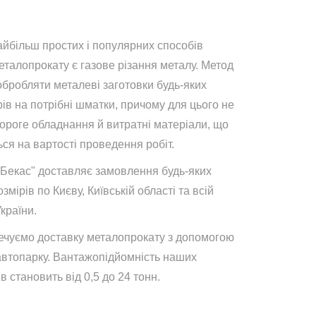
айбільш простих і популярних способів
талопрокату є газове різання металу. Метод
обробляти металеві заготовки будь-яких
ів на потрібні шматки, причому для цього не
дороге обладнання й витратні матеріали, що
ся на вартості проведення робіт.
"Бекас" доставляє замовлення будь-яких
озмірів по Києву, Київській області та всій
України.
ечуємо доставку металопрокату з допомогою
автопарку. Вантажопідйомність наших
в становить від 0,5 до 24 тонн.