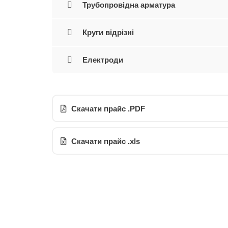
Трубопровідна арматура
Круги відрізні
Електроди
Скачати прайс .PDF
Скачати прайс .xls