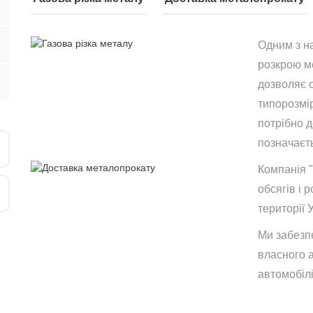
Одним з н
розкрою ме
дозволяє 
типорозмір
потрібно 
позначаєть
Компанія 
обсягів і р
території 
Ми забезп
власного 
автомобілі