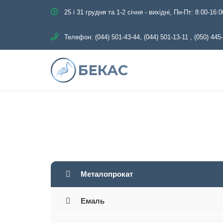
25 і 31 грудня та 1-2 січня - вихідні, Пн-Пт: 8:00-16:0
Телефон:
(044) 501-43-44, (044) 501-13-11
,
(050) 445
Головна
Каталог
Металопр
Металопрокат
Емаль