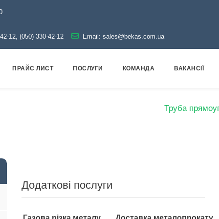
0
-42-12, (050) 330-42-12
Email:
sales@bekas.com.ua
ПРАЙС ЛИСТ
ПОСЛУГИ
КОМАНДА
ВАКАНСІЇ
окат
Труби
Оцинковані
Профільні
Труба прямоу
Додаткові послуги
Газова різка металу
Доставка металопрокату