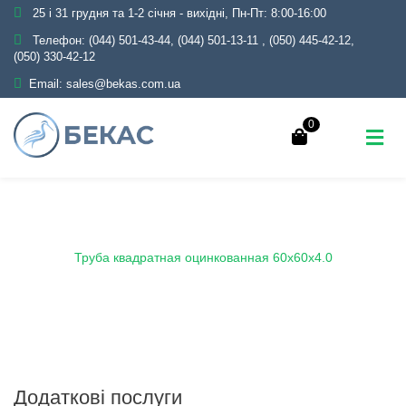
25 і 31 грудня та 1-2 січня - вихідні, Пн-Пт: 8:00-16:00
Телефон:
(044) 501-43-44, (044) 501-13-11
,
(050) 445-42-12,
(050) 330-42-12
Email:
sales@bekas.com.ua
0
Головна
Каталог
Металопрокат
Труби
Оцинковані
Профільні
Труба квадратная оцинкованная 60х60х4.0
Додаткові послуги