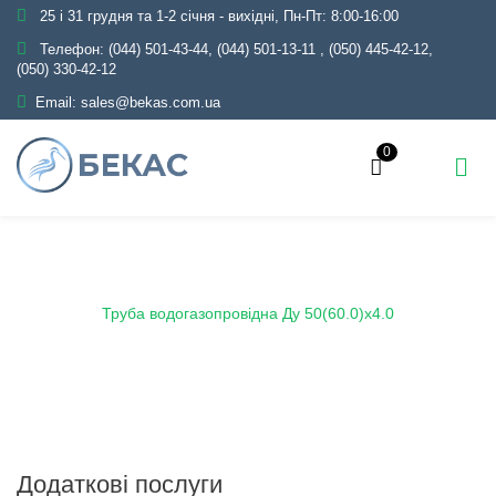
25 і 31 грудня та 1-2 січня - вихідні, Пн-Пт: 8:00-16:00
Телефон:
(044) 501-43-44, (044) 501-13-11
,
(050) 445-42-12,
(050) 330-42-12
Email:
sales@bekas.com.ua
0
Головна
Каталог
Металопрокат
Труби
Сталеві водогазопровідні
Труба водогазопровідна Ду 50(60.0)х4.0
Додаткові послуги