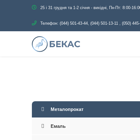
25 і 31 грудня та 1-2 січня - вихідні, Пн-Пт: 8:00-16:0
Телефон:
(044) 501-43-44, (044) 501-13-11
,
(050) 445
Головна
Каталог
Металоп
Металопрокат
Емаль