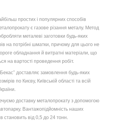
айбільш простих і популярних способів
талопрокату є газове різання металу. Метод
обробляти металеві заготовки будь-яких
ів на потрібні шматки, причому для цього не
дороге обладнання й витратні матеріали, що
ся на вартості проведення робіт.
"Бекас" доставляє замовлення будь-яких
озмірів по Києву, Київській області та всій
України.
ечуємо доставку металопрокату з допомогою
автопарку. Вантажопідйомність наших
в становить від 0,5 до 24 тонн.