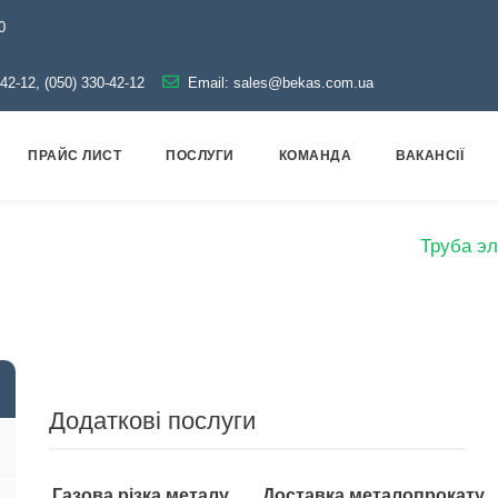
0
-42-12, (050) 330-42-12
Email:
sales@bekas.com.ua
ПРАЙС ЛИСТ
ПОСЛУГИ
КОМАНДА
ВАКАНСІЇ
рокат
Труби
Оцинковані
Електрозварні
Труба эл
Додаткові послуги
Газова різка металу
Доставка металопрокату