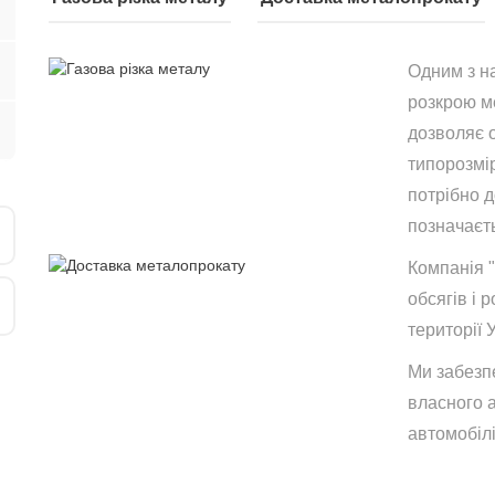
Одним з н
розкрою ме
дозволяє 
типорозмір
потрібно 
позначаєть
Компанія 
обсягів і р
території 
Ми забезп
власного 
автомобілі