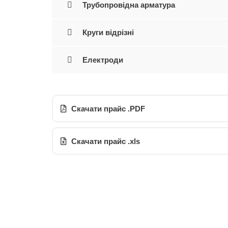
Трубопровідна арматура
Круги відрізні
Електроди
Скачати прайс .PDF
Скачати прайс .xls