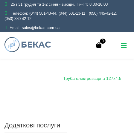
25 і 31 грудня та 1-2 січня - вихідні, Пн-Пт: 8:00-16:00
Телефон:
(044) 501-43-44, (044) 501-13-11
,
(050) 445-42-12,
(050) 330-42-12
Email:
sales@bekas.com.ua
0
Головна
Каталог
Металопрокат
Труби
Сталеві електрозварні
Труба електрозварна 127х4.5
Додаткові послуги