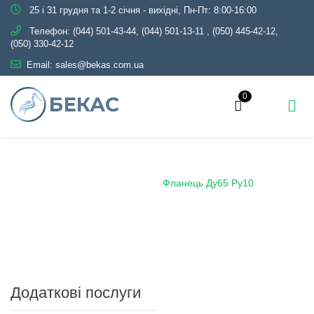
25 і 31 грудня та 1-2 січня - вихідні, Пн-Пт: 8:00-16:00
Телефон:
(044) 501-43-44, (044) 501-13-11
,
(050) 445-42-12,
(050) 330-42-12
Email:
sales@bekas.com.ua
0
Головна
Каталог
Трубопровідна арматура
Чорна
Фланець сталевий
Фланець Ду65 Ру10
Додаткові послуги