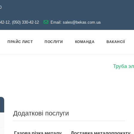
0
-42-12, (050) 330-42-12
Email:
sales@bekas.com.ua
ПРАЙС ЛИСТ
ПОСЛУГИ
КОМАНДА
ВАКАНСІЇ
рокат
Труби
Оцинковані
Електрозварні
Труба эл
Додаткові послуги
Газова різка металу
Доставка металопрокату