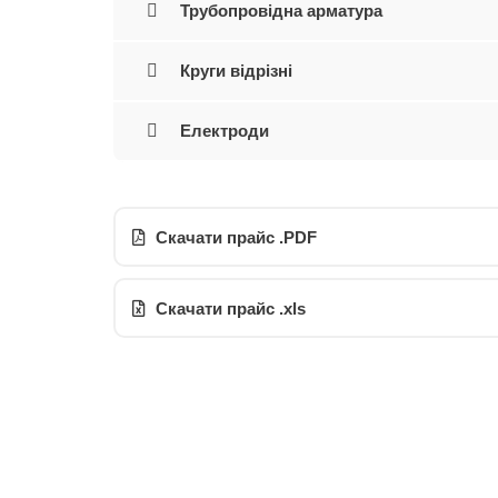
Трубопровідна арматура
Круги відрізні
Електроди
Скачати прайс .PDF
Скачати прайс .xls