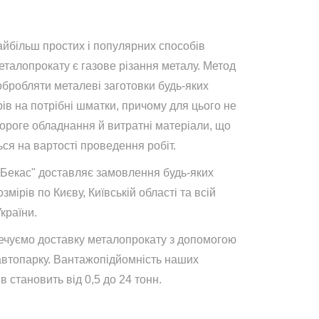
айбільш простих і популярних способів
талопрокату є газове різання металу. Метод
обробляти металеві заготовки будь-яких
ів на потрібні шматки, причому для цього не
дороге обладнання й витратні матеріали, що
ся на вартості проведення робіт.
"Бекас" доставляє замовлення будь-яких
озмірів по Києву, Київській області та всій
України.
ечуємо доставку металопрокату з допомогою
автопарку. Вантажопідйомність наших
в становить від 0,5 до 24 тонн.