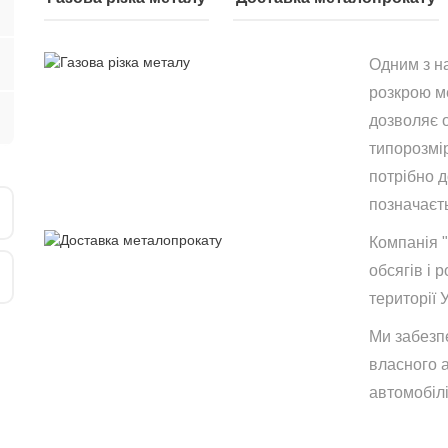
Одним з н
розкрою ме
дозволяє 
типорозмір
потрібно 
позначаєть
Компанія 
обсягів і р
території 
Ми забезп
власного 
автомобілі