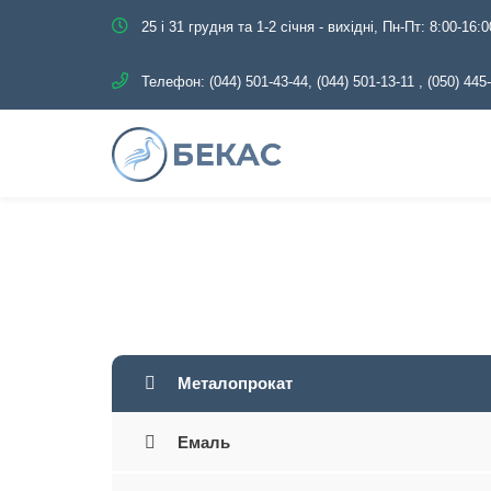
25 і 31 грудня та 1-2 січня - вихідні, Пн-Пт: 8:00-16:0
Телефон:
(044) 501-43-44, (044) 501-13-11
,
(050) 445
Головна
Каталог
Металоп
Металопрокат
Емаль