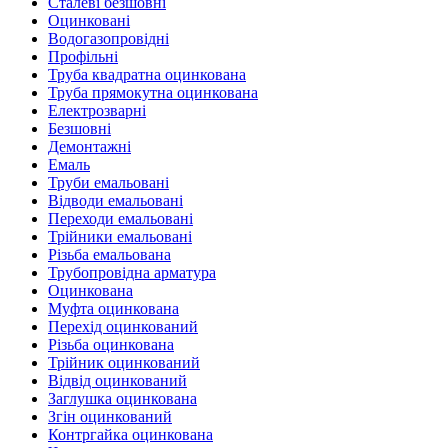
Сталеві безшовні
Оцинковані
Водогазопровідні
Профільні
Труба квадратна оцинкована
Труба прямокутна оцинкована
Електрозварні
Безшовні
Демонтажні
Емаль
Труби емальовані
Відводи емальовані
Переходи емальовані
Трійники емальовані
Різьба емальована
Трубопровідна арматура
Оцинкована
Муфта оцинкована
Перехід оцинкований
Різьба оцинкована
Трійник оцинкований
Відвід оцинкований
Заглушка оцинкована
Згін оцинкований
Контргайка оцинкована