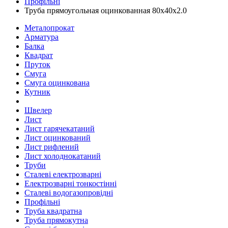
Профільні
Труба прямоугольная оцинкованная 80х40х2.0
Металопрокат
Арматура
Балка
Квадрат
Пруток
Смуга
Смуга оцинкована
Кутник
Швелер
Лист
Лист гарячекатаний
Лист оцинкований
Лист рифлений
Лист холоднокатаний
Труби
Сталеві електрозварні
Електрозварні тонкостінні
Сталеві водогазопровідні
Профільні
Труба квадратна
Труба прямокутна