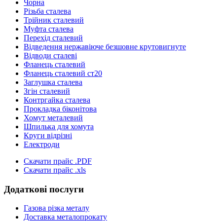
Чорна
Різьба сталева
Трійник сталевий
Муфта сталева
Перехід сталевий
Відведення нержавіюче безшовне крутовигнуте
Відводи сталеві
Фланець сталевий
Фланець сталевий ст20
Заглушка сталева
Згін сталевий
Контргайка сталева
Прокладка біконітова
Хомут металевий
Шпилька для хомута
Круги відрізні
Електроди
Скачати прайс .PDF
Скачати прайс .xls
Додаткові послуги
Газова різка металу
Доставка металопрокату