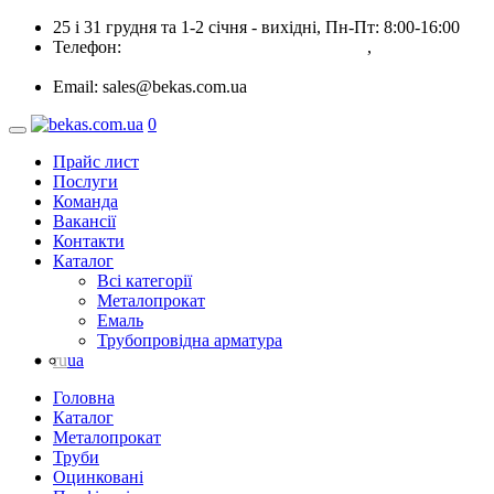
25 і 31 грудня та 1-2 січня - вихідні, Пн-Пт: 8:00-16:00
Телефон:
(044) 501-43-44, (044) 501-13-11
,
(050) 445-42-
12, (050) 330-42-12
Email:
sales@bekas.com.ua
0
Прайс лист
Послуги
Команда
Вакансії
Контакти
Каталог
Всі категорії
Металопрокат
Емаль
Трубопровідна арматура
ru
ua
Головна
Каталог
Металопрокат
Труби
Оцинковані