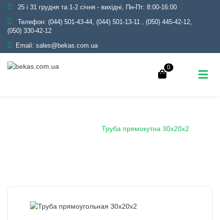
25 і 31 грудня та 1-2 січня - вихідні, Пн-Пт: 8:00-16:00
Телефон:
(044) 501-43-44, (044) 501-13-11
,
(050) 445-42-12,
(050) 330-42-12
Email:
sales@bekas.com.ua
0
Головна
Каталог
Металопрокат
Труби
Профільні
Труба прямокутна
Труба прямокутна 30х20х2