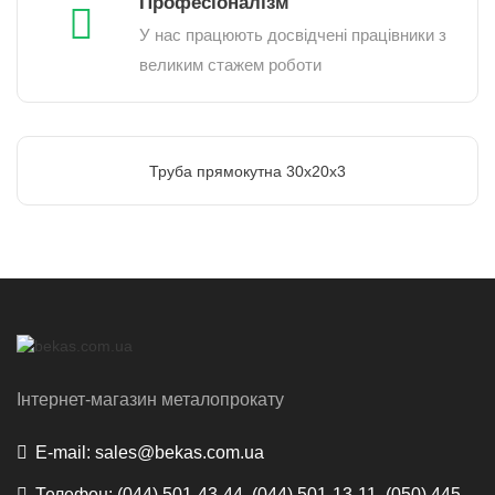
Професіоналізм
У нас працюють досвідчені працівники з
великим стажем роботи
Труба прямокутна 30х20х3
Інтернет-магазин металопрокату
E-mail:
sales@bekas.com.ua
Телефон:
(044) 501-43-44, (044) 501-13-11, (050) 445-