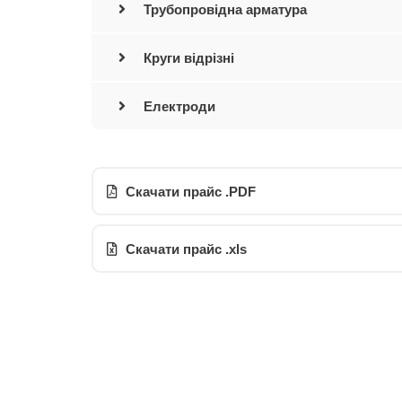
Трубопровідна арматура
Круги відрізні
Електроди
Скачати прайс .PDF
Скачати прайс .xls