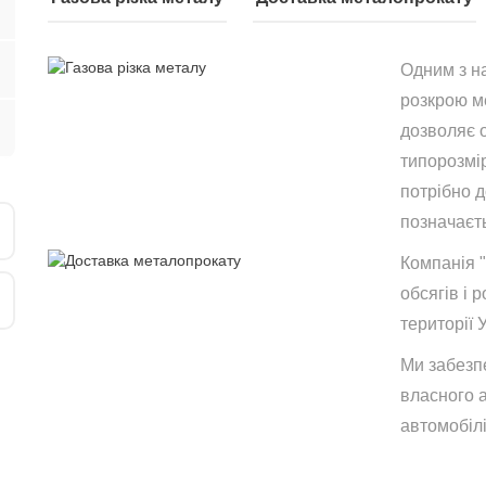
Одним з н
розкрою ме
дозволяє 
типорозмір
потрібно 
позначаєть
Компанія 
обсягів і р
території 
Ми забезп
власного 
автомобілі