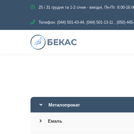
25 і 31 грудня та 1-2 січня - вихідні, Пн-Пт: 8:00-16:0
Телефон:
(044) 501-43-44, (044) 501-13-11
,
(050) 445
Головна
Каталог
Металопрока
Металопрокат
Емаль