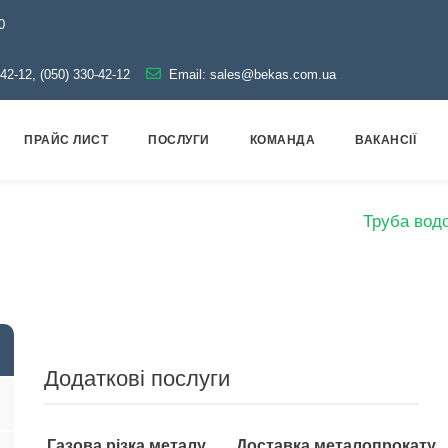
0
-42-12, (050) 330-42-12
Email:
sales@bekas.com.ua
ПРАЙС ЛИСТ
ПОСЛУГИ
КОМАНДА
ВАКАНСІЇ
т
Труби
Оцинковані
Водогазопровідні
Труба водо
Додаткові послуги
Газова різка металу
Доставка металопрокату