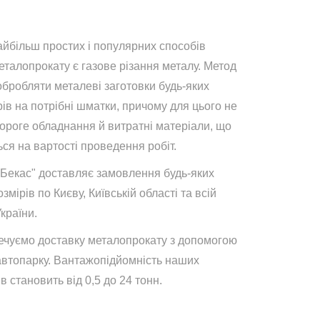
айбільш простих і популярних способів
талопрокату є газове різання металу. Метод
обробляти металеві заготовки будь-яких
ів на потрібні шматки, причому для цього не
дороге обладнання й витратні матеріали, що
ся на вартості проведення робіт.
"Бекас" доставляє замовлення будь-яких
озмірів по Києву, Київській області та всій
України.
ечуємо доставку металопрокату з допомогою
автопарку. Вантажопідйомність наших
в становить від 0,5 до 24 тонн.