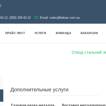
0
-42-12, (050) 330-42-12
Email:
sales@bekas.com.ua
ПРАЙС ЛИСТ
УСЛУГИ
КОМАНДА
ВАКАНСИИ
Эмаль
Отводы эмалированные
Отвод стальной 
Дополнительные услуги
Газовая резка металла
Доставка металлопрок