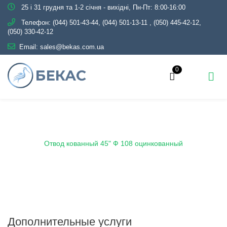
25 і 31 грудня та 1-2 січня - вихідні, Пн-Пт: 8:00-16:00
Телефон:
(044) 501-43-44, (044) 501-13-11
,
(050) 445-42-12,
(050) 330-42-12
Email:
sales@bekas.com.ua
0
Главная
Каталог
Трубопроводная арматура
Оцинкованная
Отвод оцинкованный
Отвод кованный 45" Ф 108 оцинкованный
Дополнительные услуги