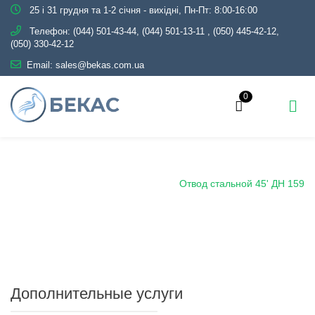
25 і 31 грудня та 1-2 січня - вихідні, Пн-Пт: 8:00-16:00
Телефон:
(044) 501-43-44, (044) 501-13-11
,
(050) 445-42-12,
(050) 330-42-12
Email:
sales@bekas.com.ua
0
Главная
Каталог
Трубопроводная арматура
Черная
Отвод крутоизогнутый
Отвод стальной 45' ДН 159
Дополнительные услуги