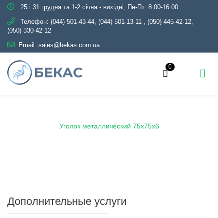
25 і 31 грудня та 1-2 січня - вихідні, Пн-Пт: 8:00-16:00
Телефон:
(044) 501-43-44, (044) 501-13-11
,
(050) 445-42-12,
(050) 330-42-12
Email:
sales@bekas.com.ua
0
Главная
Каталог
Металлопрокат
Уголок
Уголок металлический 75х75х6
Дополнительные услуги