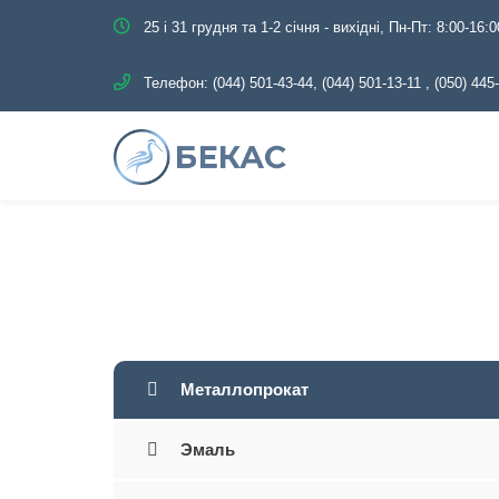
25 і 31 грудня та 1-2 січня - вихідні, Пн-Пт: 8:00-16:0
Телефон:
(044) 501-43-44, (044) 501-13-11
,
(050) 445
Главная
Каталог
Металлопрокат
Т
Металлопрокат
Эмаль