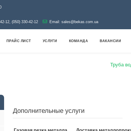
0
-42-12, (050) 330-42-12
Email:
sales@bekas.com.ua
ПРАЙС ЛИСТ
УСЛУГИ
КОМАНДА
ВАКАНСИИ
рубы
Оцинкованные
Водогазопроводные
Труба во
Дополнительные услуги
Газовая резка металла
Доставка металлопрок