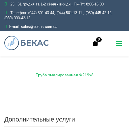
25 і 31 грудня та 1-2 січня - вихідні, Пн-Пт: 8:00-16:00
Телефон:
(044) 501-43-44, (044) 501-13-11
,
(050) 445-42-12,
(050) 330-42-12
Email:
sales@bekas.com.ua
0
Главная
Каталог
Эмаль
Трубы эмалированные
Труба эмалированная Ф219х8
Дополнительные услуги