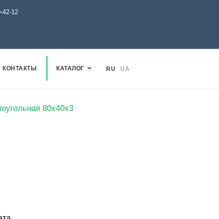
0-42-12
КОНТАКТЫ
КАТАЛОГ
RU
UA
моугольная 80х40х3
ата