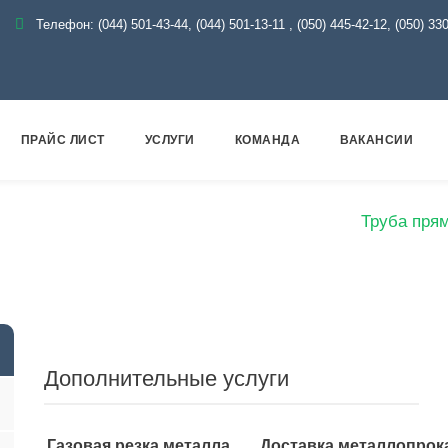
Телефон:
(044) 501-43-44, (044) 501-13-11
,
(050) 445-42-12, (050) 33
ПРАЙС ЛИСТ
УСЛУГИ
КОМАНДА
ВАКАНСИИ
Металлопрокат
Трубы
Профильные
Труба пря
Дополнительные услуги
Газовая резка металла
Доставка металлопрок