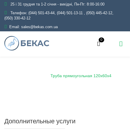
25 і 31 грудня та 1-2 січня - вихідні, Пн-Пт: 8:00-16:00
Телефон:
(044) 501-43-44, (044) 501-13-11
,
(050) 445-42-12,
(050) 330-42-12
Email:
sales@bekas.com.ua
0
Главная
Каталог
Металлопрокат
Трубы
Профильные
Труба прямоугольная 120х60х4
Дополнительные услуги