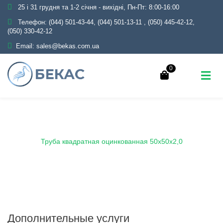
25 і 31 грудня та 1-2 січня - вихідні, Пн-Пт: 8:00-16:00
Телефон:
(044) 501-43-44, (044) 501-13-11
,
(050) 445-42-12,
(050) 330-42-12
Email:
sales@bekas.com.ua
0
Главная
Каталог
Металлопрокат
Трубы
Оцинкованные
Профильные
Труба квадратная оцинкованная 50х50х2,0
Дополнительные услуги