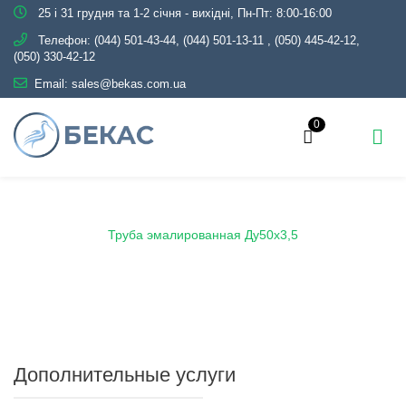
25 і 31 грудня та 1-2 січня - вихідні, Пн-Пт: 8:00-16:00
Телефон:
(044) 501-43-44, (044) 501-13-11
,
(050) 445-42-12,
(050) 330-42-12
Email:
sales@bekas.com.ua
0
Главная
Каталог
Эмаль
Трубы эмалированные
Труба эмалированная Ду50х3,5
Дополнительные услуги