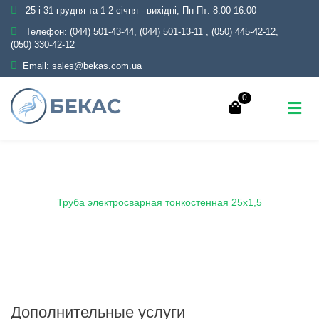
25 і 31 грудня та 1-2 січня - вихідні, Пн-Пт: 8:00-16:00
Телефон:
(044) 501-43-44, (044) 501-13-11
,
(050) 445-42-12,
(050) 330-42-12
Email:
sales@bekas.com.ua
0
Главная
Каталог
Металлопрокат
Трубы
Электросварные тонкостенные
Труба электросварная тонкостенная 25х1,5
Дополнительные услуги