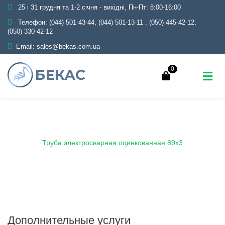
25 і 31 грудня та 1-2 січня - вихідні, Пн-Пт: 8:00-16:00
Телефон:
(044) 501-43-44, (044) 501-13-11
,
(050) 445-42-12,
(050) 330-42-12
Email:
sales@bekas.com.ua
0
Главная
Каталог
Металлопрокат
Трубы
Оцинкованные
Электросварные
Труба электросварная оцинкованная 89х3
Дополнительные услуги