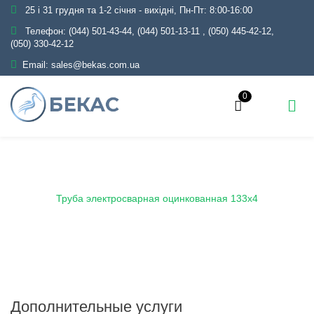
25 і 31 грудня та 1-2 січня - вихідні, Пн-Пт: 8:00-16:00
Телефон:
(044) 501-43-44, (044) 501-13-11
,
(050) 445-42-12,
(050) 330-42-12
Email:
sales@bekas.com.ua
0
Главная
Каталог
Металлопрокат
Трубы
Оцинкованные
Электросварные
Труба электросварная оцинкованная 133х4
Дополнительные услуги