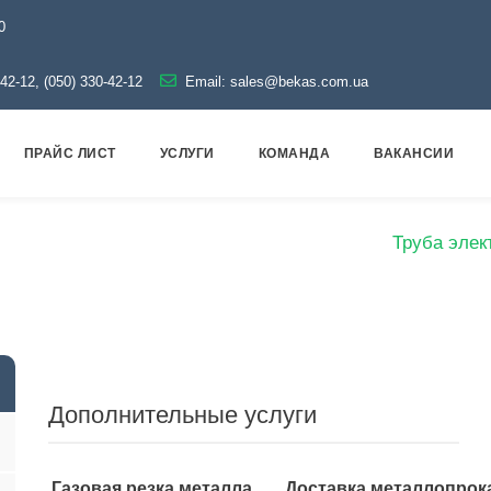
0
-42-12, (050) 330-42-12
Email:
sales@bekas.com.ua
ПРАЙС ЛИСТ
УСЛУГИ
КОМАНДА
ВАКАНСИИ
Металлопрокат
Трубы
Электросварные
Труба элек
Дополнительные услуги
Газовая резка металла
Доставка металлопрок