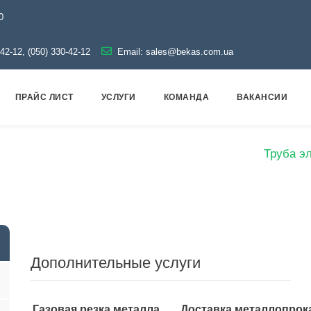
0
-42-12, (050) 330-42-12
Email:
sales@bekas.com.ua
ПРАЙС ЛИСТ
УСЛУГИ
КОМАНДА
ВАКАНСИИ
Металлопрокат
Трубы
Электросварные
Труба э
Дополнительные услуги
Газовая резка металла
Доставка металлопрок