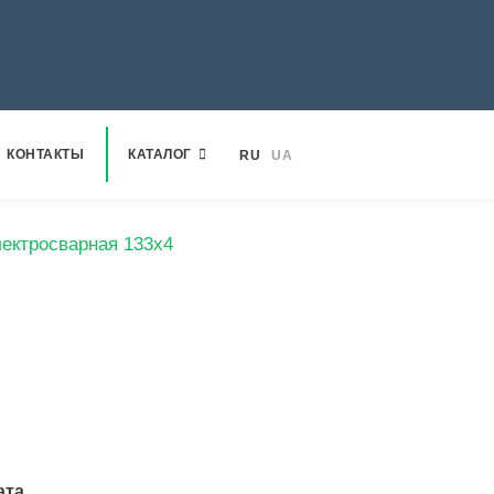
КОНТАКТЫ
КАТАЛОГ
RU
UA
лектросварная 133х4
ата