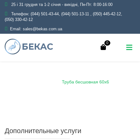
25 і 31 грудня та 1-2 січня - вихідні, Пн-Пт: 8:00-16:00
Телефон:
(044) 501-43-44, (044) 501-13-11
,
(050) 445-42-12,
(050) 330-42-12
Email:
sales@bekas.com.ua
0
Главная
Каталог
Металлопрокат
Трубы
Бесшовные
Труба бесшовная 60х6
Дополнительные услуги