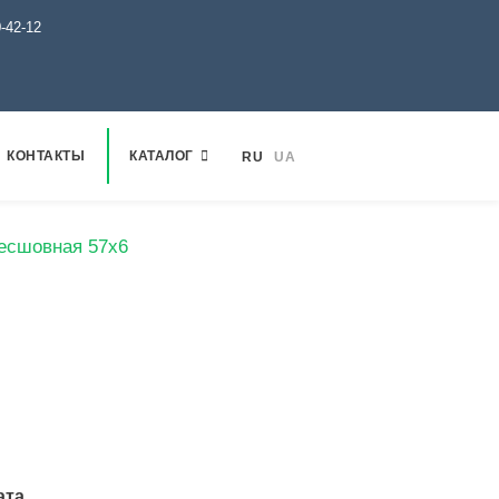
0-42-12
КОНТАКТЫ
КАТАЛОГ
RU
UA
есшовная 57х6
ата