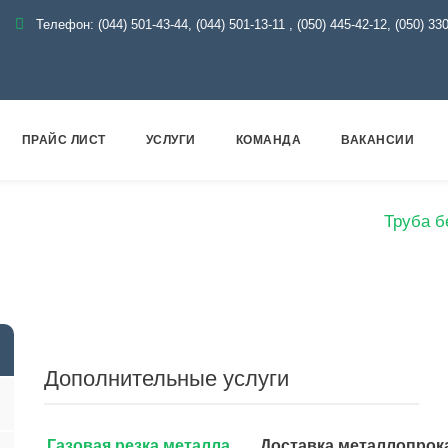
Телефон:
(044) 501-43-44, (044) 501-13-11
,
(050) 445-42-12, (050) 33
ПРАЙС ЛИСТ
УСЛУГИ
КОМАНДА
ВАКАНСИИ
алог
Металлопрокат
Трубы
Бесшовные
Труба б
Дополнительные услуги
Газовая резка металла
Доставка металлопрок