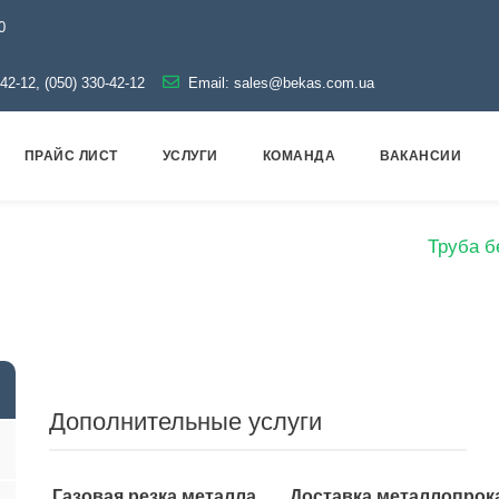
0
-42-12, (050) 330-42-12
Email:
sales@bekas.com.ua
ПРАЙС ЛИСТ
УСЛУГИ
КОМАНДА
ВАКАНСИИ
алог
Металлопрокат
Трубы
Бесшовные
Труба б
Дополнительные услуги
Газовая резка металла
Доставка металлопрок